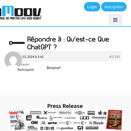
Login
Inscription
Répondre à : Qu’est-ce Que
ChatGPT ?
janvier 25, 2024 à 3:41
#17165
ferasre
Bonjour!
Participant
Press Release