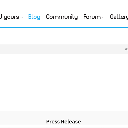
d yours
Blog
Community
Forum
Galler
#
Press Release