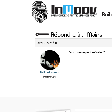
Buil
Répondre à : µMains
avril 9, 2025 à 8:13
Personne ne peut m’aider ?
Bellico Laurent
Participant