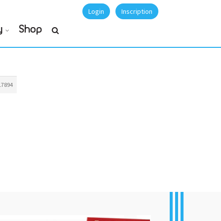
Login
Inscription
y
Shop
17894