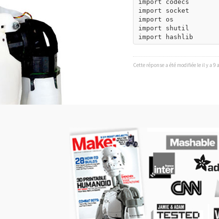
import codecs

import socket

import os

import shutil

Cette réponse a été modifiée le il y a 9