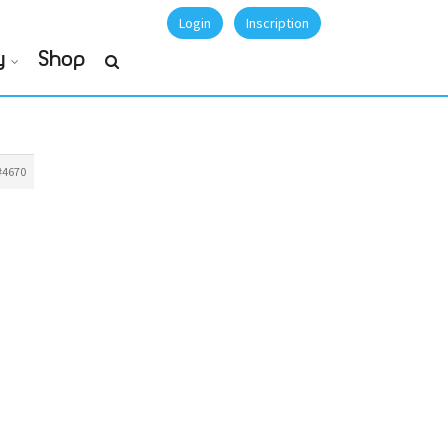
Login
Inscription
y
Shop
#4670