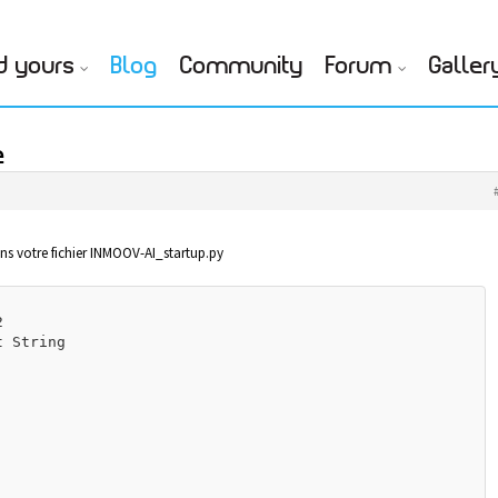
d yours
Blog
Community
Forum
Galler
e
ans votre fichier INMOOV-AI_startup.py


 String
