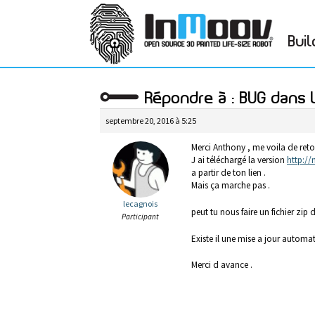
Buil
Répondre à : BUG dans 
septembre 20, 2016 à 5:25
Merci Anthony , me voila de ret
J ai téléchargé la version
http:/
a partir de ton lien .
Mais ça marche pas .
lecagnois
peut tu nous faire un fichier zip
Participant
Existe il une mise a jour automa
Merci d avance .