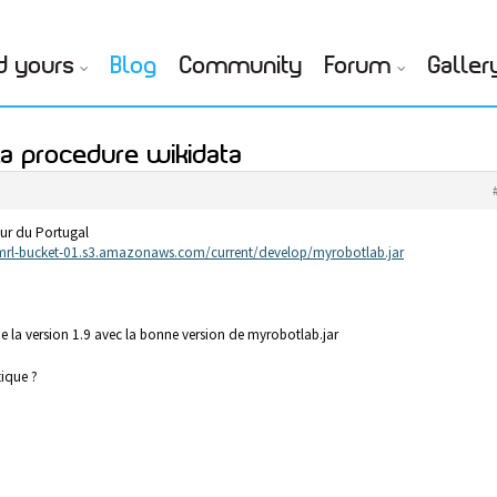
d yours
Blog
Community
Forum
Galler
la procedure wikidata
our du Portugal
/mrl-bucket-01.s3.amazonaws.com/current/develop/myrobotlab.jar
 de la version 1.9 avec la bonne version de myrobotlab.jar
tique ?