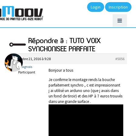
Login
Inscription
Répondre à : TUTO VOIX
SYNCHONISEE PARFAITE
septembre 21, 2016 à 9:28
#5056
lecagnois
Bonjour a tous
Participant
Je confirme le montage rends la bouche
parfaitement synchro , c est impressionnant
j ai utilisé un arduno uno (que j avais dans
un fond de tiroir) et des HP à 7 euros trouvés
dans une grande surface .