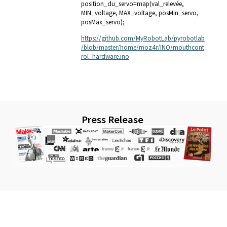
position_du_servo=map(val_relevée,
MIN_voltage, MAX_voltage, posMin_servo,
posMax_servo);
https://github.com/MyRobotLab/pyrobotlab
/blob/master/home/moz4r/INO/mouthcont
rol_hardware.ino
Press Release