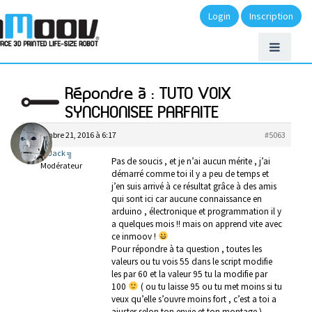
Login
Inscription
Répondre à : TUTO VOIX
SYNCHONISEE PARFAITE
septembre 21, 2016 à 6:17
#5063
╔ Jack ╗
Pas de soucis , et je n’ai aucun mérite , j’ai
Modérateur
démarré comme toi il y a peu de temps et
j’en suis arrivé à ce résultat grâce à des amis
qui sont ici car aucune connaissance en
arduino , électronique et programmation il y
a quelques mois !! mais on apprend vite avec
ce inmoov !
Pour répondre à ta question , toutes les
valeurs ou tu vois 55 dans le script modifie
les par 60 et la valeur 95 tu la modifie par
100
( ou tu laisse 95 ou tu met moins si tu
veux qu’elle s’ouvre moins fort , c’est a toi a
ajuster selon ton envie et ton montage )