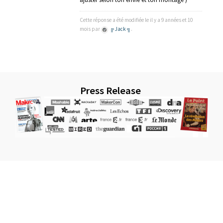
Cette réponse a été modifiée le il y a 9 années et 10
mois par
╔ Jack ╗
.
Press Release