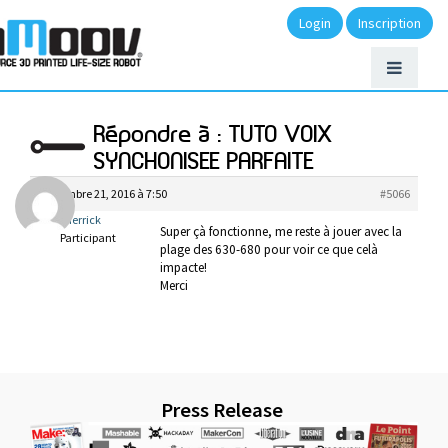
Login
Inscription
Répondre à : TUTO VOIX
SYNCHONISEE PARFAITE
septembre 21, 2016 à 7:50
#5066
Pierrick
Super çà fonctionne, me reste à jouer avec la
Participant
plage des 630-680 pour voir ce que celà
impacte!
Merci
Press Release