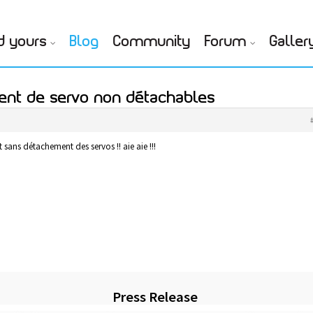
d yours
Blog
Community
Forum
Galler
ent de servo non détachables
t sans détachement des servos !! aie aie !!!
Press Release