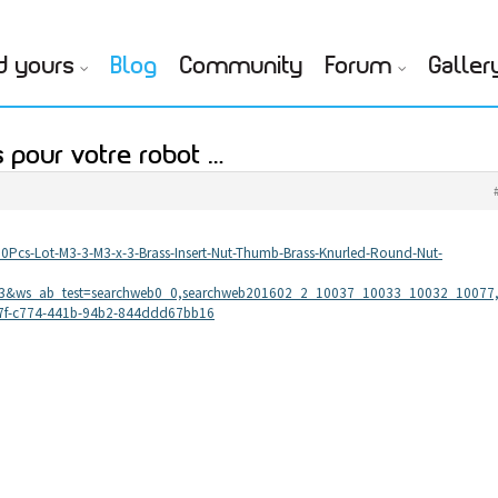
d yours
Blog
Community
Forum
Galler
s pour votre robot …
/200Pcs-Lot-M3-3-M3-x-3-Brass-Insert-Nut-Thumb-Brass-Knurled-Round-Nut-
S3&ws_ab_test=searchweb0_0,searchweb201602_2_10037_10033_10032_10077,
7f-c774-441b-94b2-844ddd67bb16