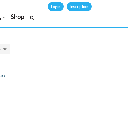
Login
Inscription
y
Shop
#5785
sea