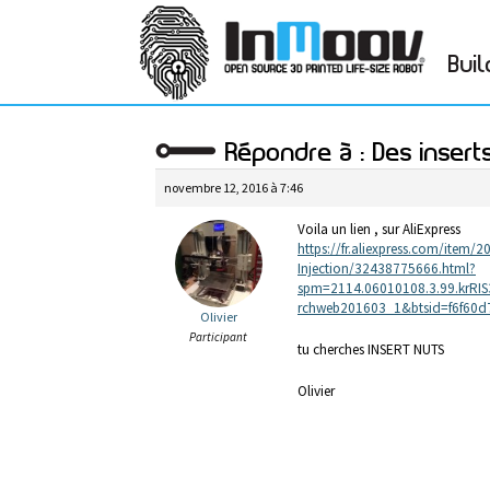
Buil
Répondre à : Des insert
novembre 12, 2016 à 7:46
Voila un lien , sur AliExpress
https://fr.aliexpress.com/item
Injection/32438775666.html?
spm=2114.06010108.3.99.krRI
rchweb201603_1&btsid=f6f60d
Olivier
Participant
tu cherches INSERT NUTS
Olivier