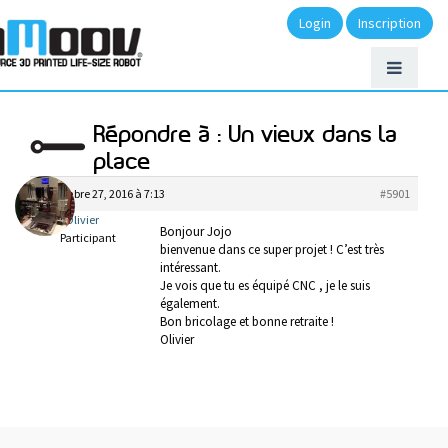
Login
Inscription
Répondre à : Un vieux dans la
place
novembre 27, 2016 à 7:13
#5901
Olivier
Bonjour Jojo
Participant
bienvenue dans ce super projet ! C’est très
intéressant.
Je vois que tu es équipé CNC , je le suis
également.
Bon bricolage et bonne retraite !
Olivier