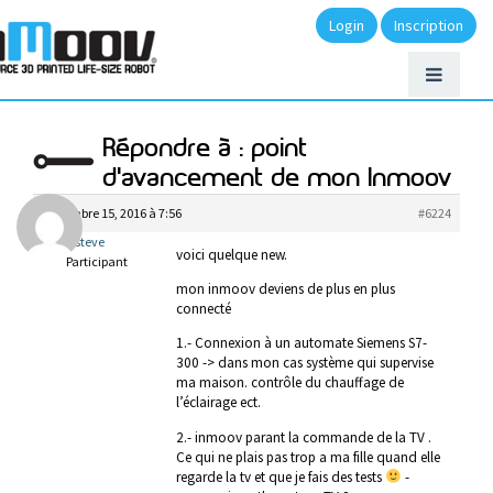
Login
Inscription
Répondre à : point
d'avancement de mon Inmoov
décembre 15, 2016 à 7:56
#6224
steve
voici quelque new.
Participant
mon inmoov deviens de plus en plus
connecté
1.- Connexion à un automate Siemens S7-
300 -> dans mon cas système qui supervise
ma maison. contrôle du chauffage de
l’éclairage ect.
2.- inmoov parant la commande de la TV .
Ce qui ne plais pas trop a ma fille quand elle
regarde la tv et que je fais des tests
-