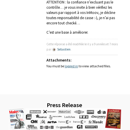
ATTENTION : la confiance n’excluant pas le
contrôle… je vous invite à bien vérifiez les
valeurs par rapport à vos InMoov, je décline
toutes responsabilité de casse :-), je n’ai pas
encore tout checké…
C’est une base à améliorer.
Cette réponse a été modifiée le il y a 9 années et 7 mois
par
Sebastien
.
Attachments:
You must be
logged in
to view attached files.
Press Release