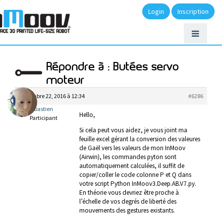
Login
Inscription
Répondre à : Butées servo
moteur
décembre 22, 2016 à 12:34
#6286
Sebastien
Hello,
Participant
Si cela peut vous aidez, je vous joint ma
feuille excel gérant la conversion des valeures
de Gaël vers les valeurs de mon InMoov
(Airwin), les commandes pyton sont
automatiquement calculées, il suffit de
copier/coller le code colonne P et Q dans
votre script Python InMoov3.Deep.AB.V7.py.
En théorie vous devriez être proche à
l’échelle de vos degrés de liberté des
mouvements des gestures existants.