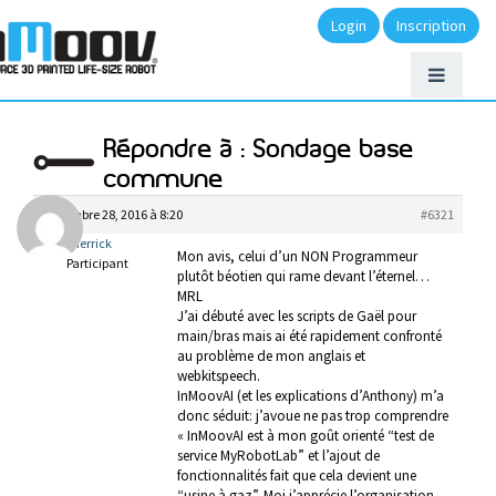
Login
Inscription
Répondre à : Sondage base
commune
décembre 28, 2016 à 8:20
#6321
Pierrick
Mon avis, celui d’un NON Programmeur
Participant
plutôt béotien qui rame devant l’éternel…
MRL
J’ai débuté avec les scripts de Gaël pour
main/bras mais ai été rapidement confronté
au problème de mon anglais et
webkitspeech.
InMoovAI (et les explications d’Anthony) m’a
donc séduit: j’avoue ne pas trop comprendre
« InMoovAI est à mon goût orienté “test de
service MyRobotLab” et l’ajout de
fonctionnalités fait que cela devient une
“usine à gaz”. Moi j’apprécie l’organisation