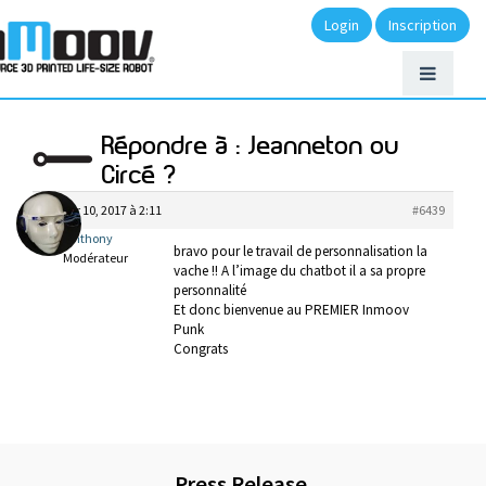
Login
Inscription
Répondre à : Jeanneton ou
Circé ?
janvier 10, 2017 à 2:11
#6439
anthony
bravo pour le travail de personnalisation la
Modérateur
vache !! A l’image du chatbot il a sa propre
personnalité
Et donc bienvenue au PREMIER Inmoov
Punk
Congrats
Press Release