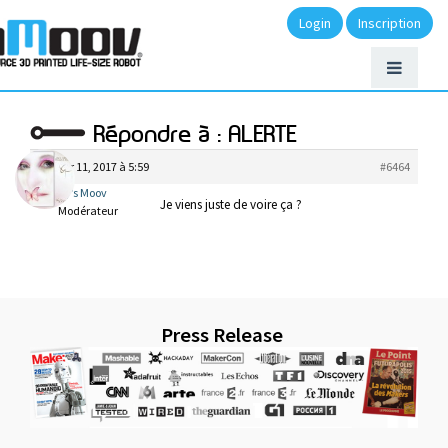
Login
Inscription
Répondre à : ALERTE
janvier 11, 2017 à 5:59
#6464
My’s Moov
Je viens juste de voire ça ?
Modérateur
Press Release