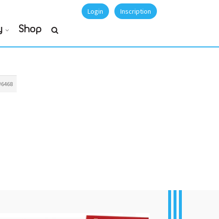
Login
Inscription
y
Shop
#6468