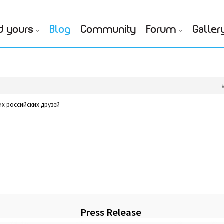
d yours
Blog
Community
Forum
Galler
их российских друзей
Press Release