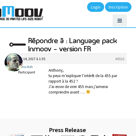
Login
Inscription
Répondre à : Language pack
Inmoov – version FR
janvier 14, 2017 à 1:35
#6512
Bruno.Ash
Anthony,
Participant
tu peux m’expliquer l’intérêt de la 455 par
rapport à la 452 ?
J’ai envie de virer 455 mais j’aimerai
comprendre avant ….
Press Release