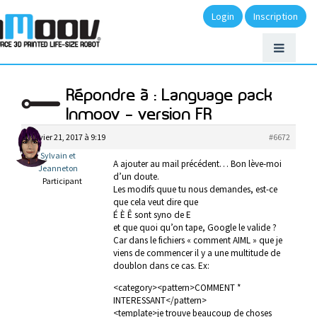
Login
Inscription
Répondre à : Language pack
Inmoov – version FR
janvier 21, 2017 à 9:19
#6672
Sylvain et
A ajouter au mail précédent… Bon lève-moi
Jeanneton
d’un doute.
Participant
Les modifs quue tu nous demandes, est-ce
que cela veut dire que
É È Ê sont syno de E
et que quoi qu’on tape, Google le valide ?
Car dans le fichiers « comment AIML » que je
viens de commencer il y a une multitude de
doublon dans ce cas. Ex:
<category><pattern>COMMENT *
INTERESSANT</pattern>
<template>je trouve beaucoup de choses