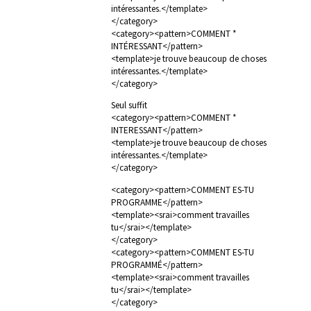
intéressantes.</template>
</category>
<category><pattern>COMMENT *
INTÉRESSANT</pattern>
<template>je trouve beaucoup de choses
intéressantes.</template>
</category>
Seul suffit
<category><pattern>COMMENT *
INTERESSANT</pattern>
<template>je trouve beaucoup de choses
intéressantes.</template>
</category>
<category><pattern>COMMENT ES-TU
PROGRAMME</pattern>
<template><srai>comment travailles
tu</srai></template>
</category>
<category><pattern>COMMENT ES-TU
PROGRAMMÉ</pattern>
<template><srai>comment travailles
tu</srai></template>
</category>