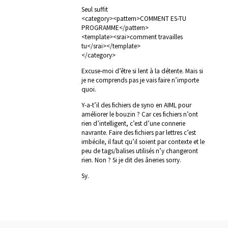
Seul suffit
<category><pattern>COMMENT ES-TU
PROGRAMME</pattern>
<template><srai>comment travailles
tu</srai></template>
</category>
Excuse-moi d’être si lent à la détente. Mais si
je ne comprends pas je vais faire n’importe
quoi.
Y-a-t’il des fichiers de syno en AIML pour
améliorer le bouzin ? Car ces fichiers n’ont
rien d’intelligent, c’est d’une connerie
navrante. Faire des fichiers par lettres c’est
imbécile, il faut qu’il soient par contexte et le
peu de tags/balises utilisés n’y changeront
rien. Non ? Si je dit des âneries sorry.
Sy.