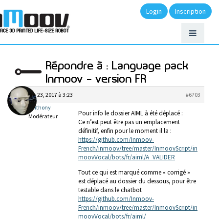
Login
Inscription
Répondre à : Language pack
Inmoov – version FR
janvier 23, 2017 à 3:23
#6703
anthony
Pour info le dossier AIML à été déplacé :
Modérateur
Ce n’est peut être pas un emplacement
définitif, enfin pour le moment il la :
https://github.com/Inmoov-
French/inmoov/tree/master/InmoovScript/in
moovVocal/bots/fr/aiml/A_VALIDER
Tout ce qui est marqué comme « corrigé »
est déplacé au dossier du dessous, pour être
testable dans le chatbot
https://github.com/Inmoov-
French/inmoov/tree/master/InmoovScript/in
moovVocal/bots/fr/aiml/