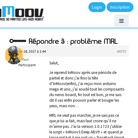
Login
Inscription
Répondre à : problème MRL
janvier 28, 2017 à 1:44
#6757
Paul
Salut,
Participant
Je reprend InMoov après une période de
partiel et donc j’ai finis la tête
d’InMoov(enfin), j’ai reçus mon arduino
mega et uno, j’ai soudé tout les composants
du nervo board, fin tout est bon, je me suis
dit il vas enfin pouvoir parler et bouger les
yeux, mais non…
MRL ne veut pas marcher, je ne sais pas ce
que je lui ai fait, mais faut croire qu’il ne
m’aime pas. J’ai la version 1.0.1723 j’utilise
le script « InMoov3.Deep.AB.V9 » et quand je
lance mrl.bat il me sort un « Traceback (most