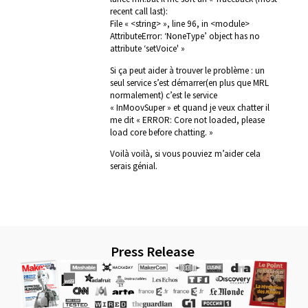
recent call last):
File « <string> », line 96, in <module>
AttributeError: ‘NoneType’ object has no
attribute ‘setVoice' »
Si ça peut aider à trouver le problème : un
seul service s’est démarrer(en plus que MRL
normalement) c’est le service
« InMoovSuper » et quand je veux chatter il
me dit « ERROR: Core not loaded, please
load core before chatting. »
Voilà voilà, si vous pouviez m’aider cela
serais génial.
Press Release