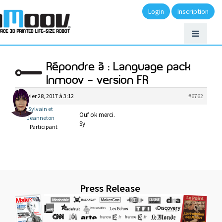
Login
Inscription
Répondre à : Language pack
Inmoov – version FR
janvier 28, 2017 à 3:12
#6762
Sylvain et
Ouf ok merci.
Jeanneton
Sy
Participant
Press Release