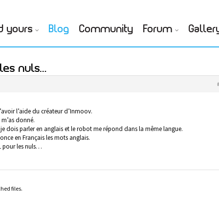
d yours
Blog
Community
Forum
Galler
les nuls…
 d’avoir l’aide du créateur d’Inmoov.
tu m’as donné.
 je dois parler en anglais et le robot me répond dans la même langue.
ononce en Français les mots anglais.
RL pour les nuls…
hed files.