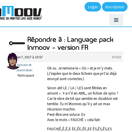
Login
Inscription
Répondre à : Language pack
Inmoov – version FR
février 7, 2017 à 10:57
#7028
Sylvain et
Ok vu. Je termine le « Où » et je m’y mets.
Jeanneton
(J’espère que le deux fichiers que je t’ai déjà
Participant
envoyé sont correctes.)
Sinon abt LE / LA / LES sont filtrées en
amont ». Y-a-t’il en AIML, un fichier de syno ?
Car le nbre de txt qui semble en doublon est
terrible. Tu m’étonnes qu’il y ait un max
récursion machin.
Peut-être une soluce. Ex
Avec le mots « FAUCHÈ » cela fait:
FAUCH(È,Ê,Ê,E ÈE,ÊE,ÊE,EE ÈS,ÊS,ÊS,ES