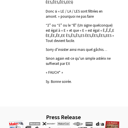
ÈES,ÊES,ÊES,EES)
Donc si « LE / LA / LES sont filtrées en
amont. » pourquoi ne pas faire
“ž” ou “š” ou le “ß” (Un signe quelconque)
est égal à « E » et que « E » est égal « È,Ê,Ê,E
ÈE,ÊE,ÊE,EE ÈS,ÊS,ÊS,ES ÈES,ÊES,ÊES,EES »
Tout devient facile.
Sorry d’insister ainsi mais quel gâchis…
Sinon again est-ce qu’un simple astérix ne
suffierait par EX
« FAUCH* »
Sy. Bonne soirée.
Press Release