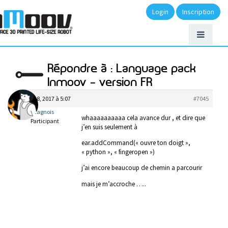
Login
Inscription
Répondre à : Language pack
Inmoov – version FR
février 8, 2017 à 5:07
#7045
lecagnois
whaaaaaaaaaa cela avance dur , et dire que
Participant
j’en suis seulement à
ear.addCommand(« ouvre ton doigt »,
« python », « fingeropen »)
j’ai encore beaucoup de chemin a parcourir
mais je m’accroche …..