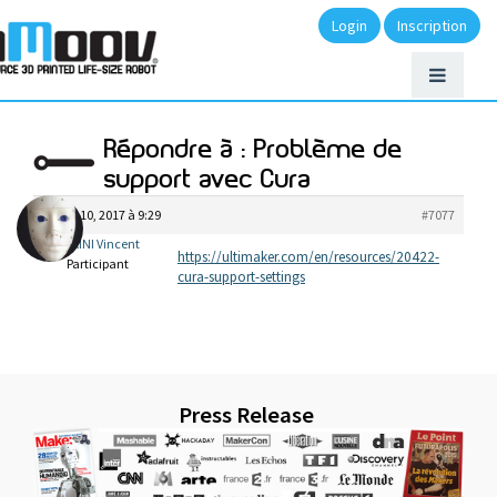
Login
Inscription
Répondre à : Problème de
support avec Cura
février 10, 2017 à 9:29
#7077
BIGIARINI Vincent
https://ultimaker.com/en/resources/20422-
Participant
cura-support-settings
Press Release