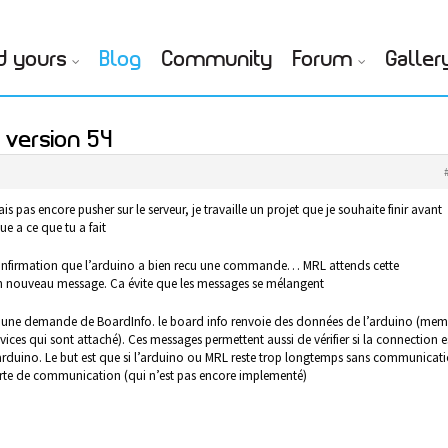
d yours
Blog
Community
Forum
Galler
version 54
s pas encore pusher sur le serveur, je travaille un projet que je souhaite finir avant
e a ce que tu a fait
onfirmation que l’arduino a bien recu une commande… MRL attends cette
n nouveau message. Ca évite que les messages se mélangent
e une demande de BoardInfo. le board info renvoie des données de l’arduino (mem
vices qui sont attaché). Ces messages permettent aussi de vérifier si la connection e
’arduino. Le but est que si l’arduino ou MRL reste trop longtemps sans communicat
perte de communication (qui n’est pas encore implementé)