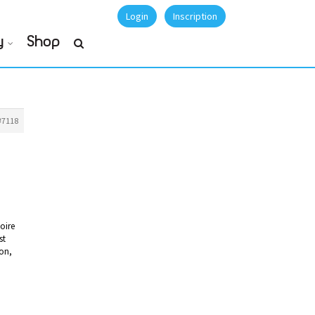
Login
Inscription
y
Shop
#7118
oire
st
ion,