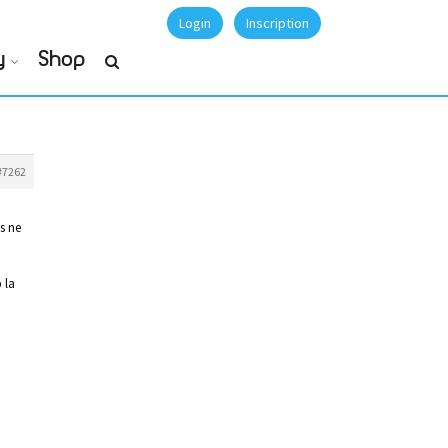
Login
Inscription
y
Shop
#7262
s ne
 la