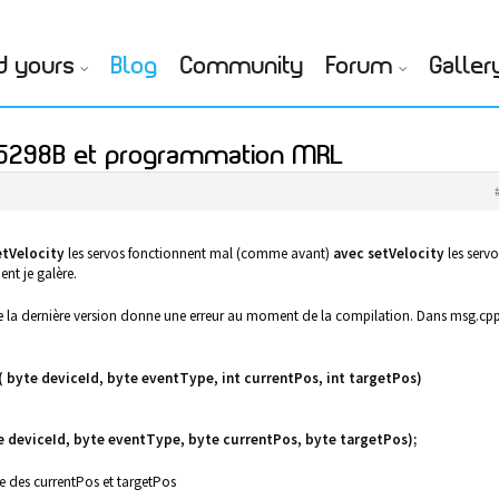
d yours
Blog
Community
Forum
Galler
15298B et programmation MRL
etVelocity
les servos fonctionnent mal (comme avant)
avec setVelocity
les servo
nt je galère.
a dernière version donne une erreur au moment de la compilation. Dans msg.cpp
 byte deviceId, byte eventType, int currentPos, int targetPos)
 deviceId, byte eventType, byte currentPos, byte targetPos);
ge des currentPos et targetPos