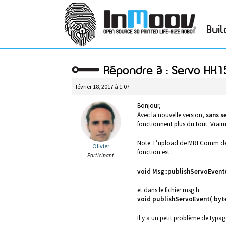
Buil
Répondre à : Servo HK
février 18, 2017 à 1:07
Bonjour,
Avec la nouvelle version,
sans s
fonctionnent plus du tout. Vraime
Note: L’upload de MRLComm de l
Olivier
fonction est :
Participant
void Msg::publishServoEvent(
et dans le fichier msg.h:
void publishServoEvent( byte
Il y a un petit problème de typa