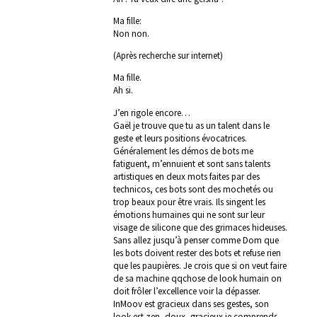
Ma fille:
Non non.
(Après recherche sur internet)
Ma fille.
Ah si.
J’en rigole encore…
Gaël je trouve que tu as un talent dans le
geste et leurs positions évocatrices.
Généralement les démos de bots me
fatiguent, m’ennuient et sont sans talents
artistiques en deux mots faites par des
technicos, ces bots sont des mochetés ou
trop beaux pour être vrais. Ils singent les
émotions humaines qui ne sont sur leur
visage de silicone que des grimaces hideuses.
Sans allez jusqu’à penser comme Dom que
les bots doivent rester des bots et refuse rien
que les paupières. Je crois que si on veut faire
de sa machine qqchose de look humain on
doit frôler l’excellence voir la dépasser.
InMoov est gracieux dans ses gestes, son
look est zen, doux, gracieux je comprends