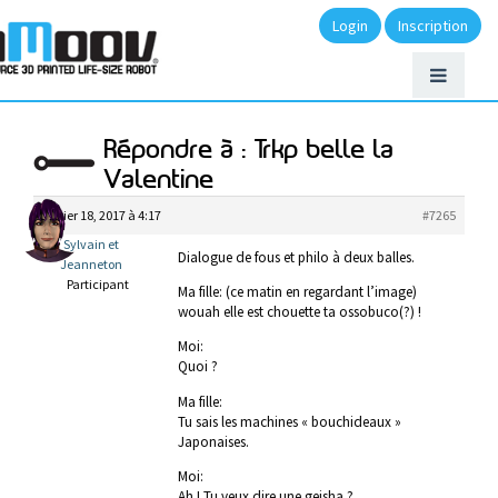
Login
Inscription
Répondre à : Trkp belle la
Valentine
février 18, 2017 à 4:17
#7265
Sylvain et
Dialogue de fous et philo à deux balles.
Jeanneton
Participant
Ma fille: (ce matin en regardant l’image)
wouah elle est chouette ta ossobuco(?) !
Moi:
Quoi ?
Ma fille:
Tu sais les machines « bouchideaux »
Japonaises.
Moi:
Ah ! Tu veux dire une geisha ?