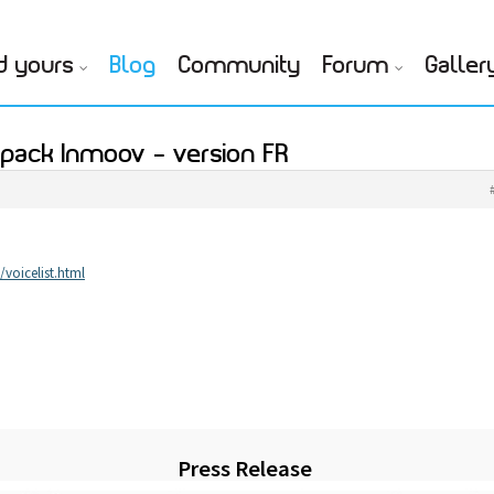
d yours
Blog
Community
Forum
Galler
pack Inmoov – version FR
voicelist.html
Press Release