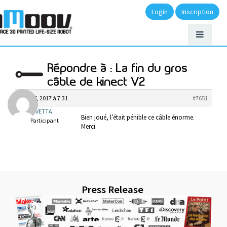
Login
Inscription
Répondre à : La fin du gros
câble de kinect V2
mars 5, 2017 à 7:31
#7651
CIVETTA
Bien joué, l’était pénible ce câble énorme.
Participant
Merci.
Press Release