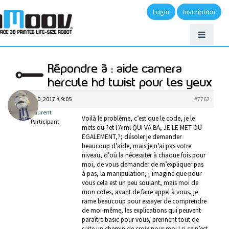
Login
Inscription
Répondre à : aide camera
hercule hd twist pour les yeux
mars 10, 2017 à 9:05
#7762
laurent
Voilà le problème, c’est que le code, je le
Participant
mets ou ?et l’Aiml QUI VA BA, JE LE MET OU
EGALEMENT,?; désoler je demander
beaucoup d’aide, mais je n’ai pas votre
niveau, d’où la nécessiter à chaque fois pour
moi, de vous demander de m’expliquer pas
à pas, la manipulation, j’imagine que pour
vous cela est un peu soulant, mais moi de
mon cotes, avant de faire appel à vous, je
rame beaucoup pour essayer de comprendre
de moi-même, les explications qui peuvent
paraître basic pour vous, prennent tout de
suite un chemin de croix pour moi ! si ce n’est