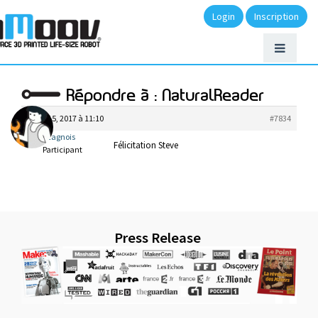
Login
Inscription
Répondre à : NaturalReader
mars 15, 2017 à 11:10
#7834
lecagnois
Félicitation Steve
Participant
Press Release