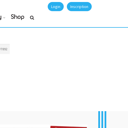
Login
Inscription
y
Shop
#7892