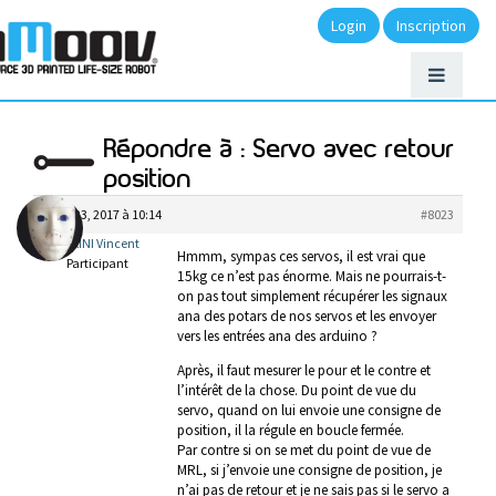
Login
Inscription
Répondre à : Servo avec retour
position
mars 23, 2017 à 10:14
#8023
BIGIARINI Vincent
Hmmm, sympas ces servos, il est vrai que
Participant
15kg ce n’est pas énorme. Mais ne pourrais-t-
on pas tout simplement récupérer les signaux
ana des potars de nos servos et les envoyer
vers les entrées ana des arduino ?
Après, il faut mesurer le pour et le contre et
l’intérêt de la chose. Du point de vue du
servo, quand on lui envoie une consigne de
position, il la régule en boucle fermée.
Par contre si on se met du point de vue de
MRL, si j’envoie une consigne de position, je
n’ai pas de retour et je ne sais pas si le servo a