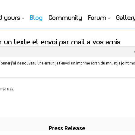
d yours
Blog
Community
Forum
Galler
r un texte et envoi par mail a vos amis
onner j’ai de nouveau une erreur, je t’envoi un imprime écran du mrl, et je joint m
hed files.
Press Release