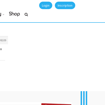
Login
Inscription
y
Shop
#8109
on