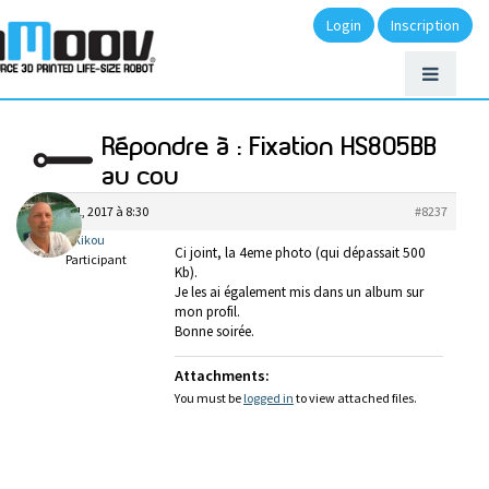
Login
Inscription
Répondre à : Fixation HS805BB
au cou
avril 11, 2017 à 8:30
#8237
Kikou
Ci joint, la 4eme photo (qui dépassait 500
Participant
Kb).
Je les ai également mis dans un album sur
mon profil.
Bonne soirée.
Attachments:
You must be
logged in
to view attached files.