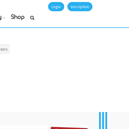
Login
Inscription
y
Shop
#8876