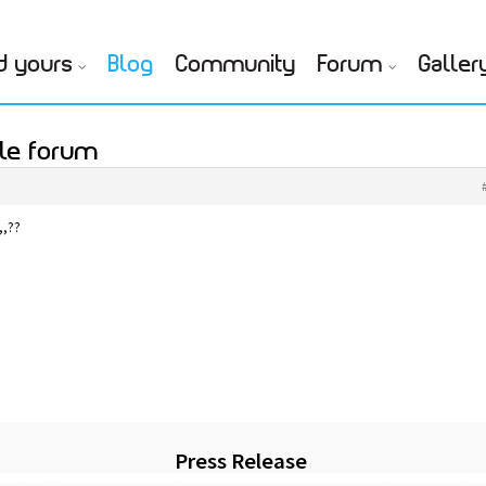
d yours
Blog
Community
Forum
Galler
e le forum
,,??
Press Release