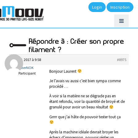
Login
Inscription
Répondre à : Créer son propre
filament ?
juin 29, 2017 à 9:58
#8975
MisterNOK
Bonjour Laurent
Participant
Je l’avais vu aussi c’est bien sympa comme
procédé …
À voir si la matière ne se dégrade pas en
étant refondu, voir la quantité de broyé et de
granulé pour avoir un beau résultat
Grrrr que j’ai hâte de pouvoir tester tout ça
Après la machine idéale devrait broyer les
échecs d’impression, pouvoir régler un