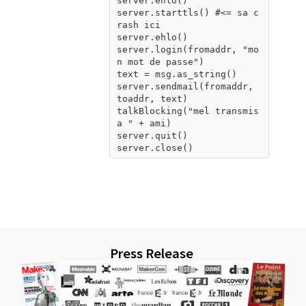
server.ehlo()

server.starttls() #<= sa c
rash ici

server.ehlo()

server.login(fromaddr, "mo
n mot de passe")

text = msg.as_string()

server.sendmail(fromaddr, 
toaddr, text)

talkBlocking("mel transmis 
a " + ami)

server.quit()

server.close()
Press Release