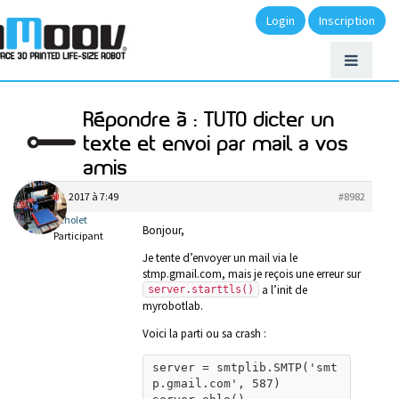
Login
Inscription
Répondre à : TUTO dicter un
texte et envoi par mail a vos
amis
juin 29, 2017 à 7:49
#8982
cholet
Bonjour,
Participant
Je tente d’envoyer un mail via le
stmp.gmail.com, mais je reçois une erreur sur
a l’init de
server.starttls()
myrobotlab.
Voici la parti ou sa crash :
server = smtplib.SMTP('smt
p.gmail.com', 587)
