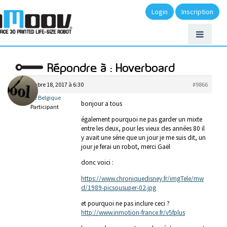
Login
Inscription
Répondre à : Hoverboard
novembre 18, 2017 à 6:30
#9866
Hervé Belgique
bonjour a tous
Participant
également pourquoi ne pas garder un mixte
entre les deux, pour les vieux des années 80 il
y avait une série que un jour je me suis dit, un
jour je ferai un robot, merci Gaël
donc voici :
https://www.chroniquedisney.fr/imgTele/mw
d/1989-picsousuper-02.jpg
et pourquoi ne pas inclure ceci ?
http://www.inmotion-france.fr/v5fplus