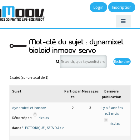
Login
Inscription
Mot-clé du sujet : dynamixel
bioloid inmoov servo
1 sujet (sur un total de 1)
Sujet
Participan
Messages
Dernière
ts
publication
dynamixel et inmoov
2
3
il y a 8 années
et 3 mois
Démarré par :
nicolas
nicolas
dans :
ELECTRONIQUE , SERVO & cie