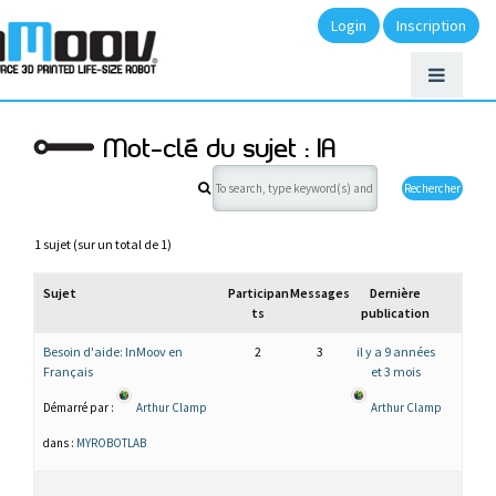
Login
Inscription
Mot-clé du sujet : IA
1 sujet (sur un total de 1)
Sujet
Participan
Messages
Dernière
ts
publication
Besoin d'aide: InMoov en
2
3
il y a 9 années
Français
et 3 mois
Démarré par :
Arthur Clamp
Arthur Clamp
dans :
MYROBOTLAB