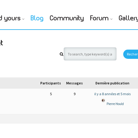
d yours
Blog
Community
Forum
Galler
et
Participants
Messages
Dernière publication
5
9
il y a 8 années et 5 mois
Pierre Hould