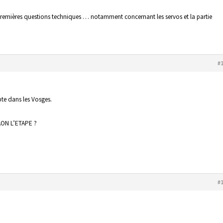
premières questions techniques … notamment concernant les servos et la partie
#
pte dans les Vosges.
RAON L’ETAPE ?
#