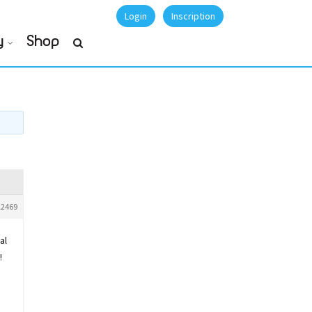
Login
Inscription
y
Shop
12469
al
!