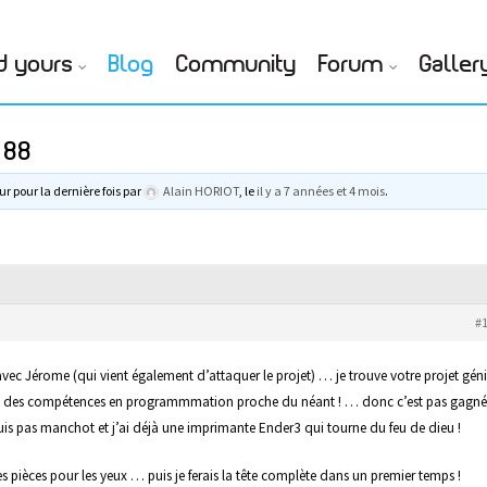
d yours
Blog
Community
Forum
Galler
 88
ur pour la dernière fois par
Alain HORIOT
, le
il y a 7 années et 4 mois
.
#
avec Jérome (qui vient également d’attaquer le projet) … je trouve votre projet géni
ec des compétences en programmmation proche du néant ! … donc c’est pas gagné
suis pas manchot et j’ai déjà une imprimante Ender3 qui tourne du feu de dieu !
 pièces pour les yeux … puis je ferais la tête complète dans un premier temps !