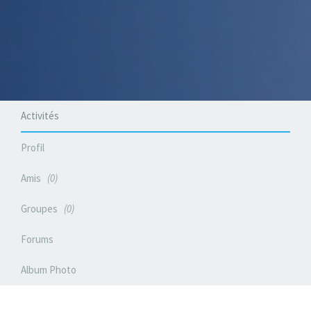
Activités
Profil
Amis
0
Groupes
0
Forums
Album Photo