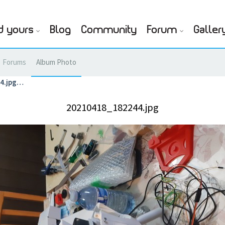
d yours
Blog
Community
Forum
Galler
Forums
Album Photo
4.jpg…
20210418_182244.jpg