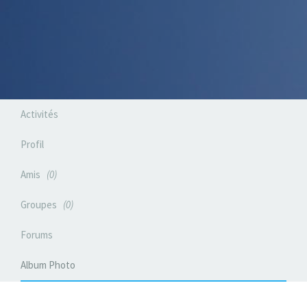
Activités
Profil
Amis
0
Groupes
0
Forums
Album Photo