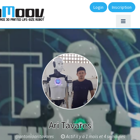
Login
Inscription
Ari Tavares
@antonioaritavares
Actif il y a 1 mois et 4 semaines