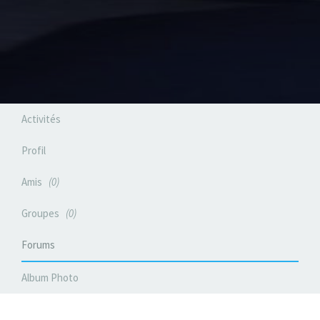
Activités
Profil
Amis
0
Groupes
0
Forums
Album Photo